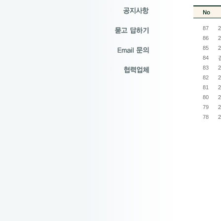
87
86
85
84
83
82
81
80
79
78