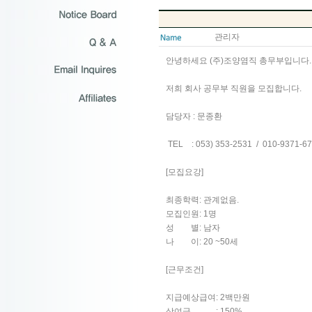
관리자
안녕하세요 (주)조양염직 총무부입니다.
저희 회사 공무부 직원을 모집합니다.
담당자 : 문종환
TEL : 053) 353-2531 / 010-9371-6
[모집요강]
최종학력: 관계없음.
모집인원: 1명
성 별: 남자
나 이: 20 ~50세
[근무조건]
지급예상급여: 2백만원
상여금 : 150%